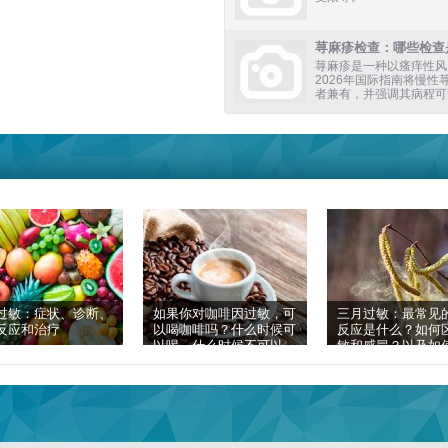
荨麻疹检查：哪些检查
荨麻疹是一种以瘙痒性风
2026年国际指南将慢
者兼有，并强调其病程可
过敏：症状、诊断、
如果你对咖啡因过敏，可
三月过敏：最常见
反应和治疗
以喝咖啡吗？什么时候可
反应是什么？如何
以喝，什么时候不可以
敏和感冒？以及如
喝，以及如何了解过敏反
疗？
应的原因？