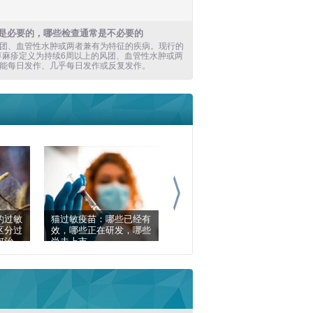
是必要的，哪些检查通常是不必要的
团、血管性水肿或两者兼有为特征的疾病。现行的
性荨麻疹定义为持续6周以上的风团、血管性水肿或两
能每日发作、几乎每日发作或反复发作。
的过敏
猫过敏疫苗：哪些已经有
四月份有哪些过敏症？主
区分过
效，哪些正在研发，哪些
要过敏原、症状、诊断和
何治
尚未上市
治疗。