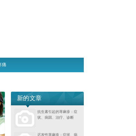
疼痛
新的文章
抗生素引起的荨麻疹：症
状、病因、治疗、诊断
迟发性荨麻疹：症状、病