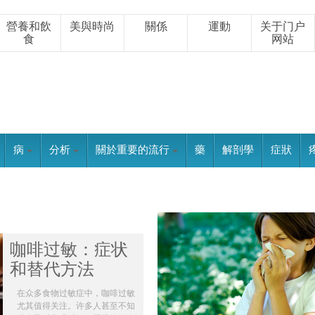
營養和飲
美與時尚
關係
運動
关于门户
食
网站
病
分析
關於重要的流行
藥
解剖學
症狀
咖啡过敏：症状
和替代方法
在众多食物过敏症中，咖啡过敏
尤其值得关注。许多人甚至不知