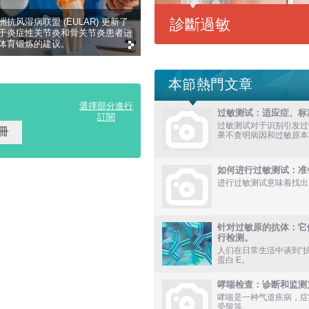
診斷過敏
洲抗风湿病联盟 (EULAR) 更新了
于炎症性关节炎和骨关节炎患者进
体育锻炼的建议。
本節熱門文章
選擇部分進行
过敏测试：适应症、标
訂閱
过敏测试对于识别引发过
果不查明病因和过敏原本
如何进行过敏测试：准
进行过敏测试意味着找出
针对过敏原的抗体：它
行检测。
人们在日常生活中谈到“
蛋白 E。
哮喘检查：诊断和监测
哮喘是一种气道疾病，症
受限等。