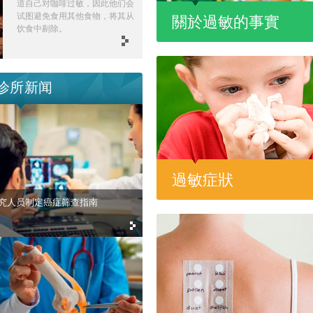
道自己对咖啡过敏，因此他们会
试图避免食用其他食物，将其从
關於過敏的事實
饮食中剔除。
诊所新闻
過敏症狀
究人员制定癌症筛查指南