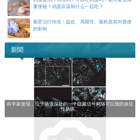
重便秘？鸡蛋应该和什么一起吃？
菊苣治疗痔疮：益处、局限性、菊粉及其对粪便
的影响
新聞
科学家发现，位于肠道深处的一个隐藏信号网络可以预防炎症
性肠病。