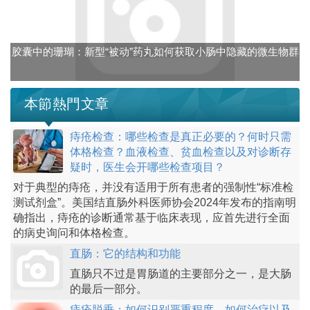
胶囊中的珊瑚：新型“被动”药丸如何获取小肠中隐藏的微生物群
本節熱門文章
痔疮检查：哪些检查是真正必要的？何时只需
体格检查？血液检查、贫血检查以及对诊断存
疑时，医生会开哪些检查项目？
对于典型的痔疮，并没有适用于所有患者的强制性“标准检
测试剂盒”。美国结直肠外科医师协会2024年发布的指南明
确指出，痔疮的诊断通常基于临床表现，应首先进行全面
的病史询问和体格检查。
直肠：它的结构和功能
直肠只不过是胃肠道的主要部分之一，是大肠
的最后一部分。
痔疮脱垂：如何识别严重程度、如何治疗以及