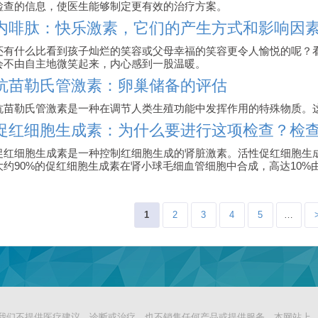
检查的信息，使医生能够制定更有效的治疗方案。
内啡肽：快乐激素，它们的产生方式和影响因
还有什么比看到孩子灿烂的笑容或父母幸福的笑容更令人愉悦的呢？
会不由自主地微笑起来，内心感到一股温暖。
抗苗勒氏管激素：卵巢储备的评估
抗苗勒氏管激素是一种在调节人类生殖功能中发挥作用的特殊物质。
促红细胞生成素：为什么要进行这项检查？检
促红细胞生成素是一种控制红细胞生成的肾脏激素。活性促红细胞生成素
大约90%的促红细胞生成素在肾小球毛细血管细胞中合成，高达10%
Pages
1
2
3
4
5
…
源平台。我们不提供医疗建议、诊断或治疗，也不销售任何产品或提供服务。本网站上