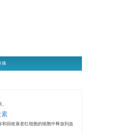
疼痛
果。
激素
存和回收衰老红细胞的细胞中释放到血