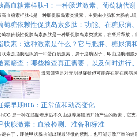
胰高血糖素样肽-1：一种肠道激素、葡萄糖代
胰高血糖素样肽-1是一种肠促胰岛素类激素，主要由小肠和大肠的L
葡萄糖依赖性促胰岛素多肽：功能、在糖尿病
葡萄糖依赖性促胰岛素多肽是一种肠促胰岛素类激素，在餐后释放，
脂联素：这种激素是什么？它与肥胖、糖尿病
脂联素是脂肪组织的一种蛋白质激素，属于脂肪因子，即由脂肪细胞
激素筛查：哪些检查真正需要，以及何时进行
激素筛查是对无明显症状但可能存在潜在疾病
妊娠早期HCG：正常值和动态变化
β-hCG 是一种在胚胎着床后不久由滋养层细胞开始产生的激素，它
甲状腺激素：血液检测、准备和标准
关键在于，即使甲状腺功能出现最轻微的紊乱，也可能导致严重的健