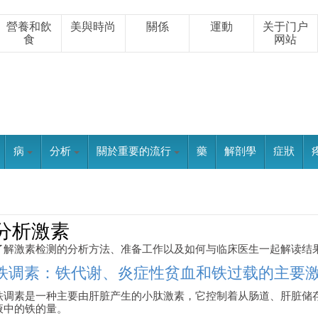
營養和飲
美與時尚
關係
運動
关于门户
食
网站
病
分析
關於重要的流行
藥
解剖學
症狀
分析激素
了解激素检测的分析方法、准备工作以及如何与临床医生一起解读结
铁调素：铁代谢、炎症性贫血和铁过载的主要
铁调素是一种主要由肝脏产生的小肽激素，它控制着从肠道、肝脏储
液中的铁的量。