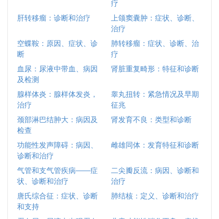
疗
肝转移瘤：诊断和治疗
上颌窦囊肿：症状、诊断、
治疗
空蝶鞍：原因、症状、诊
肺转移瘤：症状、诊断、治
断
疗
血尿：尿液中带血、病因
肾脏重复畸形：特征和诊断
及检测
腺样体炎：腺样体发炎，
睾丸扭转：紧急情况及早期
治疗
征兆
颈部淋巴结肿大：病因及
肾发育不良：类型和诊断
检查
功能性发声障碍：病因、
雌雄同体：发育特征和诊断
诊断和治疗
气管和支气管疾病——症
二尖瓣反流：病因、诊断和
状、诊断和治疗
治疗
唐氏综合征：症状、诊断
肺结核：定义、诊断和治疗
和支持