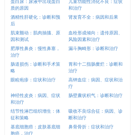
蛋白尿：尿液中出现蛋白
儿童功能性消化不良：症状
质的原因
和治疗
酒精性肝硬化：诊断和预
肾发育不全：病因和后果
后
肌束颤动：肌肉抽搐、原
血栓形成倾向：遗传原因、
因和测试
风险因素和治疗
肥厚性鼻炎：慢性鼻塞，
漏斗胸畸形：诊断和治疗
治疗
肠道损伤：诊断和手术策
胃和十二指肠糜烂：诊断和
略
治疗
眼睑疱疹：症状和治疗
高钾血症：病因、症状和治
疗
神经性皮炎：病因、症状
肠壁囊状积气：诊断和治疗
和治疗
结节性淋巴组织增生：体
吸收不良综合征：病因、诊
征和策略
断和治疗
基底细胞癌：皮肤基底细
鼻骨骨折：症状和治疗
胞癌，治疗