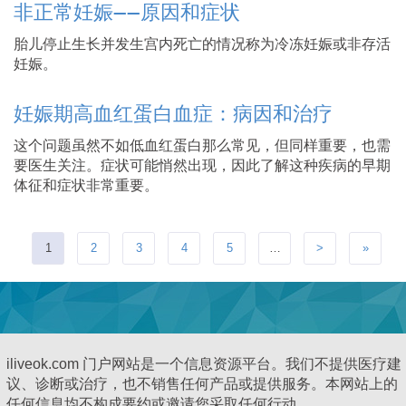
非正常妊娠——原因和症状
胎儿停止生长并发生宫内死亡的情况称为冷冻妊娠或非存活
妊娠。
妊娠期高血红蛋白血症：病因和治疗
这个问题虽然不如低血红蛋白那么常见，但同样重要，也需
要医生关注。症状可能悄然出现，因此了解这种疾病的早期
体征和症状非常重要。
1
2
3
4
5
…
>
»
iliveok.com 门户网站是一个信息资源平台。我们不提供医疗建
议、诊断或治疗，也不销售任何产品或提供服务。本网站上的
任何信息均不构成要约或邀请您采取任何行动。