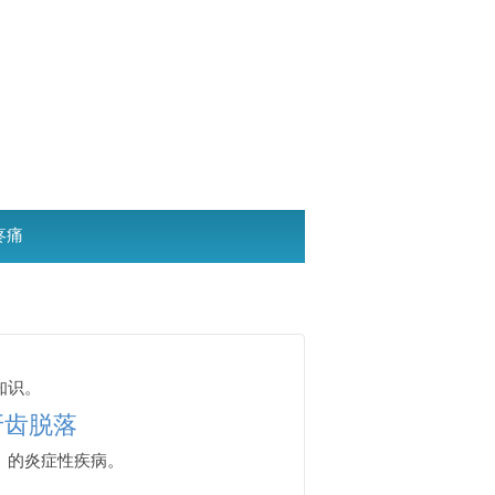
疼痛
知识。
牙齿脱落
）的炎症性疾病。