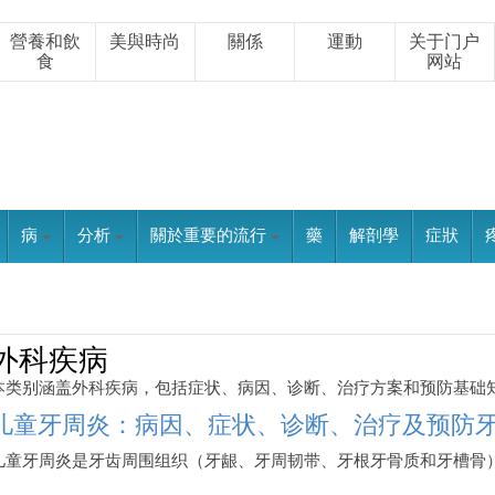
營養和飲
美與時尚
關係
運動
关于门户
食
网站
病
分析
關於重要的流行
藥
解剖學
症狀
外科疾病
本类别涵盖外科疾病，包括症状、病因、诊断、治疗方案和预防基础
儿童牙周炎：病因、症状、诊断、治疗及预防
儿童牙周炎是牙齿周围组织（牙龈、牙周韧带、牙根牙骨质和牙槽骨